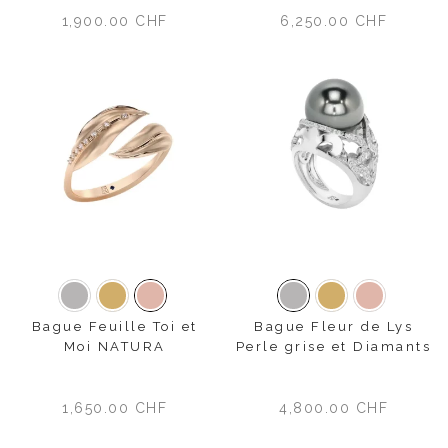
1,900.00
CHF
6,250.00
CHF
Or blanc
Or jaune
Or rose
Or blanc
Or jaune
Or rose
Bague Feuille Toi et
Bague Fleur de Lys
Moi NATURA
Perle grise et Diamants
1,650.00
CHF
4,800.00
CHF