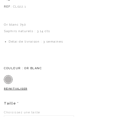
REF:
CL022.1
Or blanc 750
Saphirs naturels : 3.14 cts
Délai de livraison : 3 semaines
COULEUR
: OR BLANC
Or blanc
RÉINITIALISER
A
Taille
*
l
t
Choisissez une taille
e