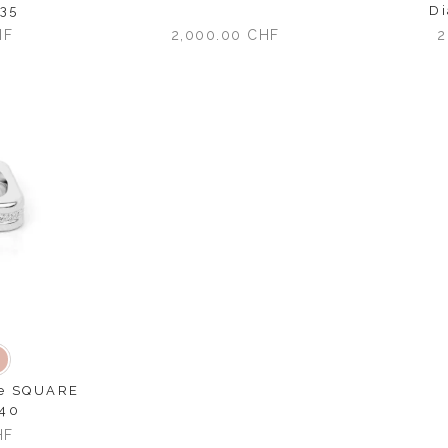
.35
D
HF
2,000.00
CHF
2
une
Or rose
ge SQUARE
.40
HF