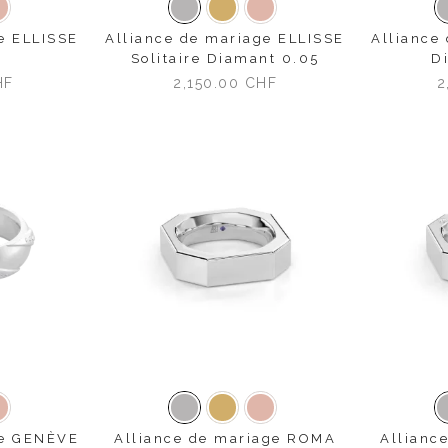
une
Or rose
Or blanc
Or jaune
Or rose
e ELLISSE
Alliance de mariage ELLISSE
Alliance
Solitaire Diamant 0.05
D
HF
2,150.00
CHF
2
une
Or rose
Or blanc
Or jaune
Or rose
ge GENÈVE
Alliance de mariage ROMA
Allianc