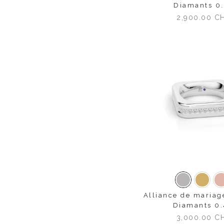
Diamants 0
2,900.00
C
Or blanc
Or ja
Alliance de maria
Diamants 0
3,000.00
C