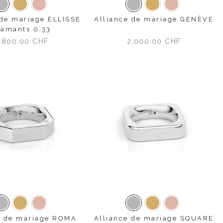
Or blanc
Or jaune
Or rose
Or blanc
Or jaune
Or rose
 de mariage ELLISSE
Alliance de mariage GENÈVE
iamants 0.33
,800.00
CHF
2,000.00
CHF
Or blanc
Or jaune
Or rose
Or blanc
Or jaune
Or rose
e de mariage ROMA
Alliance de mariage SQUARE