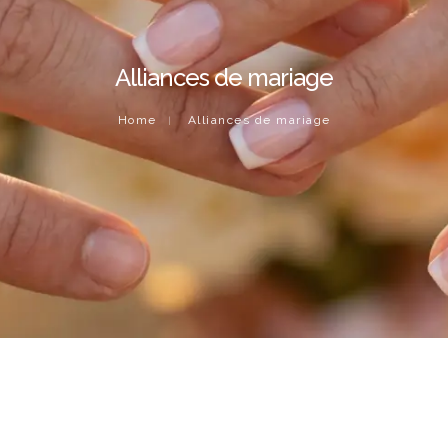
Alliances de mariage
IFS
COLLIERS
BOUCLE
Home
Alliances de mariage
CLASSICA
PERLE