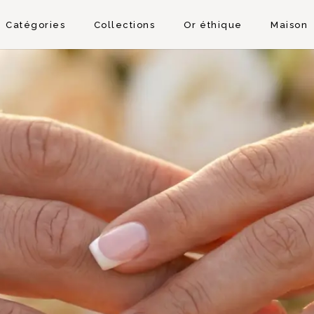
Catégories
Collections
Or éthique
Maison
atégories
S
ALLIANCES DE MARIAGE
BR
PRISMA
BYME