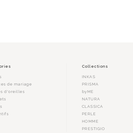
ories
Collections
s
INKAS
ces de mariage
PRISMA
s d'oreilles
byME
ets
NATURA
rs
CLASSICA
tifs
PERLE
HOMME
PRESTIGIO