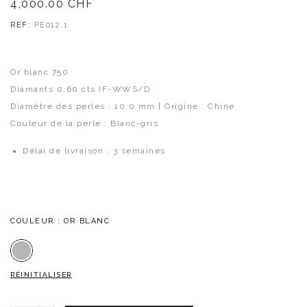
4,000.00
CHF
REF:
PE012.1
Or blanc 750
Diamants 0.60 cts IF-WWS/D
Diamètre des perles : 10.0 mm | Origine : Chine
Couleur de la perle : Blanc-gris
Délai de livraison : 3 semaines
COULEUR
: OR BLANC
Or blanc
RÉINITIALISER